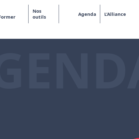
Nos
Agenda
L’Alliance
Former
outils
GEND