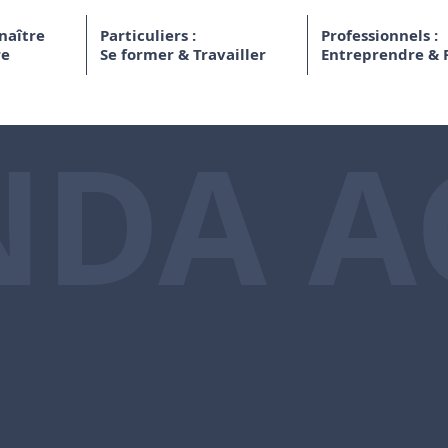
naître
Particuliers :
Professionnels :
re
Se former & Travailler
Entreprendre & 
NDA A