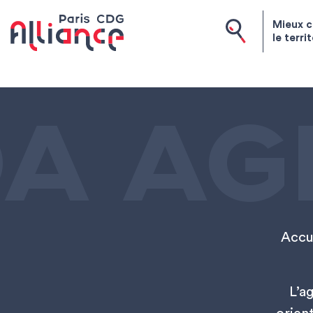
Skip to content
Mieux c
le terri
Paris CDG Alliance
A AG
Accue
L’a