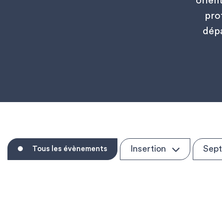
orien
pro
dépa
Insertion
Sep
Tous les évènements