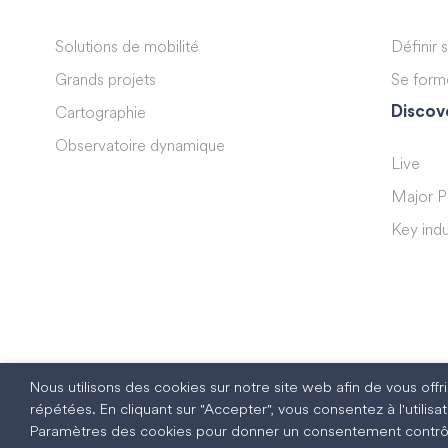
Solutions de mobilité
Définir 
Grands projets
Se form
Discov
Cartographie
Observatoire dynamique
Live
Major P
Key indu
Nous utilisons des cookies sur notre site web afin de vous off
répétées. En cliquant sur "Accepter", vous consentez à l'utili
Paramètres des cookies pour donner un consentement contrô