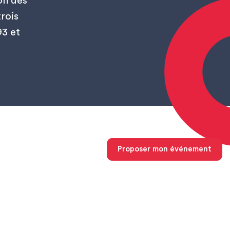
on des
rois
93 et
Proposer mon événement