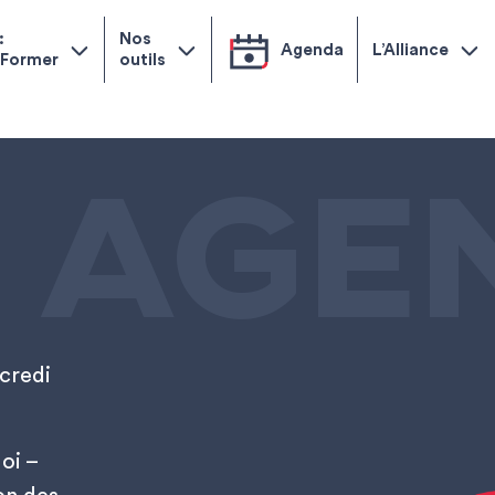
:
Nos
Agenda
L’Alliance
 Former
outils
 AGE
rcredi
oi –