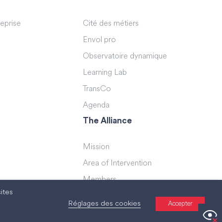
reprise
Cité des métiers
Envol pro
Observatoire dynamique
Learning Lab
TransCo
Agenda
The Alliance
Mission
Area of Intervention
Members
ites
Teams
Réglages des cookies
Accepter