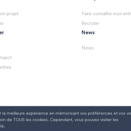
son projet
Faire connaître mon ent
er
Recruter
er
News
News
roject
stries
rir la meilleure expérience en mémorisant vos préférences et vos vis
sation de TOUS les cookies. Cependant, vous pouvez visiter les
lé.