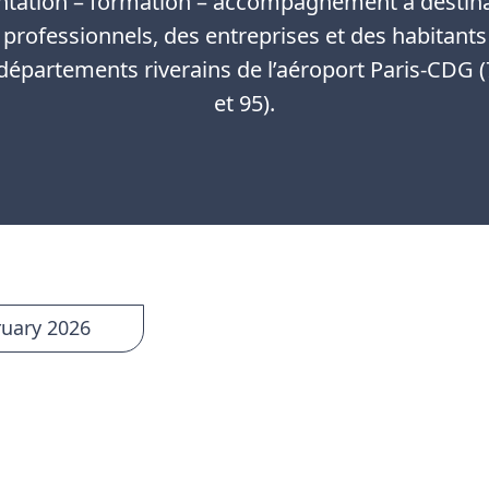
ntation – formation – accompagnement à destin
 professionnels, des entreprises et des habitants
 départements riverains de l’aéroport Paris-CDG (
et 95).
ruary 2026