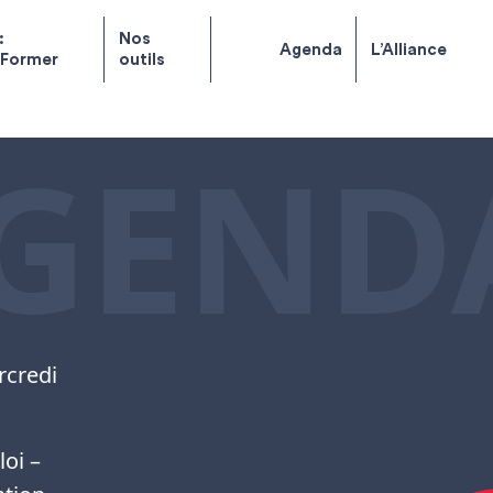
:
Nos
Agenda
L’Alliance
 Former
outils
GEND
rcredi
oi –