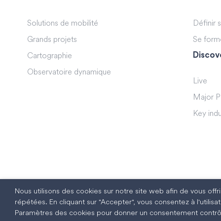
Solutions de mobilité
Définir 
Grands projets
Se form
Discov
Cartographie
Observatoire dynamique
Live
Major P
Key indu
Nous utilisons des cookies sur notre site web afin de vous off
répétées. En cliquant sur "Accepter", vous consentez à l'utili
Paramètres des cookies pour donner un consentement contrô