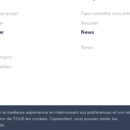
son projet
Faire connaître mon ent
er
Recruter
er
News
News
roject
stries
rir la meilleure expérience en mémorisant vos préférences et vos vis
sation de TOUS les cookies. Cependant, vous pouvez visiter les
lé.