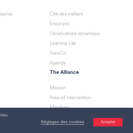
reprise
Cité des métiers
Envol pro
Observatoire dynamique
Learning Lab
TransCo
Agenda
The Alliance
Mission
Area of Intervention
Members
ites
Teams
Réglages des cookies
Accepter