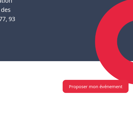
ation
 des
77, 93
Proposer mon événement