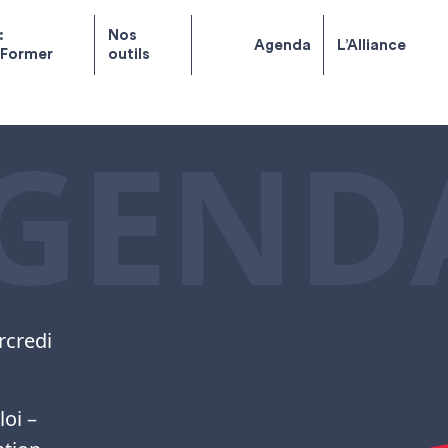
:
Nos
Agenda
L’Alliance
 Former
outils
GEND
rcredi
oi –