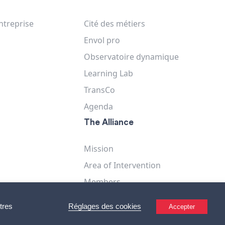
ntreprise
Cité des métiers
Envol pro
Observatoire dynamique
Learning Lab
TransCo
Agenda
The Alliance
Mission
Area of Intervention
Members
s
Teams
Réglages des cookies
tres
Accepter