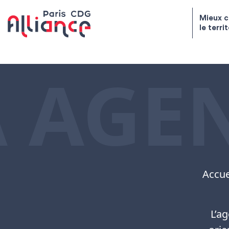
Skip to content
Mieux c
le terri
Paris CDG Alliance
 AGE
Accue
L’a