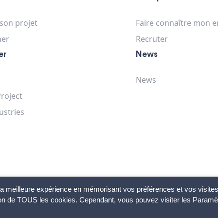
 son projet
Faire connaître mon e
mer
Recruter
er
News
News
roject
ustries
r la meilleure expérience en mémorisant vos préférences et vos visite
ation de TOUS les cookies. Cependant, vous pouvez visiter les Paramè