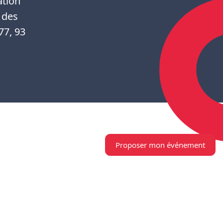
ation
 des
77, 93
Proposer mon événement