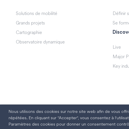
Solutions de mobilité
Définir 
Grands projets
Se form
Discov
Cartographie
Observatoire dynamique
Live
Major P
Key indu
Nous utilisons des cookies sur notre site web afin de vous off
répétées. En cliquant sur "Accepter", vous consentez à l'utili
Paramètres des cookies pour donner un consentement contrô