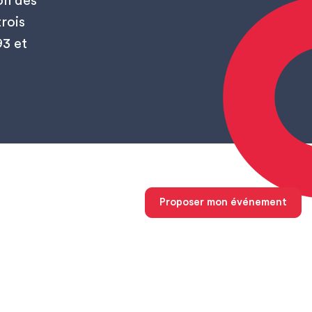
on des
rois
93 et
Proposer mon événement