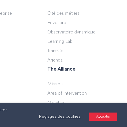
reprise
Cité des métiers
Envol pro
Observatoire dynamique
Learning Lab
TransCo
Agenda
The Alliance
Mission
Area of Intervention
Members
ites
Teams
Réglages des cookies
Accepter