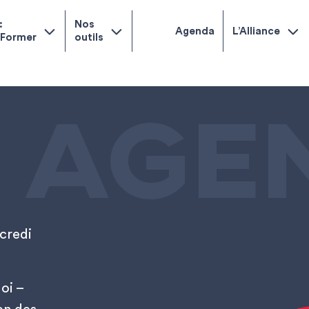
:
Nos
Agenda
L’Alliance
 Former
outils
 AGE
rcredi
oi –