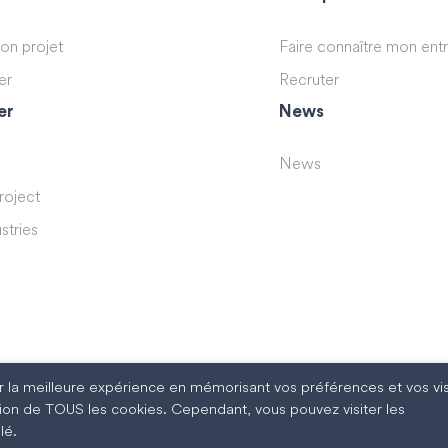
son projet
Faire connaître mon ent
er
Recruter
er
News
News
roject
stries
rir la meilleure expérience en mémorisant vos préférences et vos vis
sation de TOUS les cookies. Cependant, vous pouvez visiter les
lé.