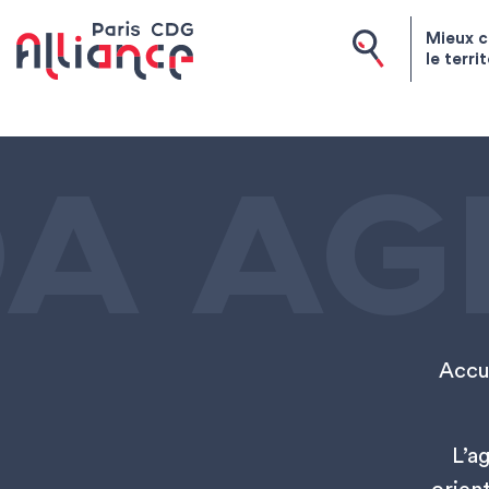
Skip to content
Mieux c
le terri
Paris CDG Alliance
A AG
Accue
L’a