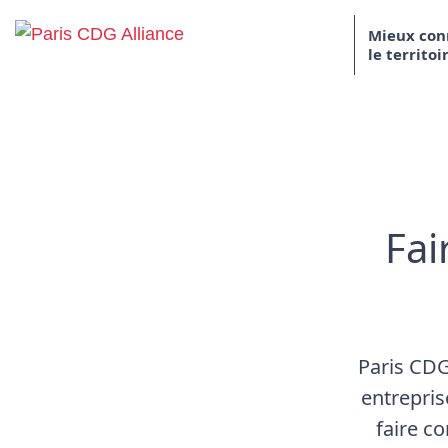
Skip to content
Mieux con
le territoi
Paris CDG Alliance
Fai
Paris CDG
entrepris
faire c