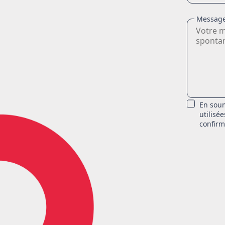
Messag
En soum
utilisé
confirm