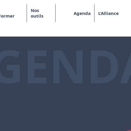
Nos
Agenda
L’Alliance
Former
outils
GEND