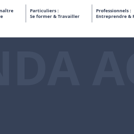
naître
Particuliers :
Professionnels :
re
Se former & Travailler
Entreprendre & 
NDA A