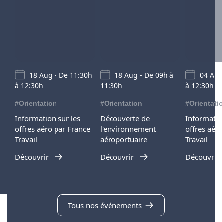
18 Aug - De 11:30h
18 Aug - De 09h à
04 Aug
à 12:30h
11:30h
à 12:30h
#Orientation
#Orientation
#Orientati
Information sur les
Découverte de
Informatio
offres aéro par France
l'environnement
offres aér
Travail
aéroportuaire
Travail
Découvrir
Découvrir
Découvrir
Tous nos événements