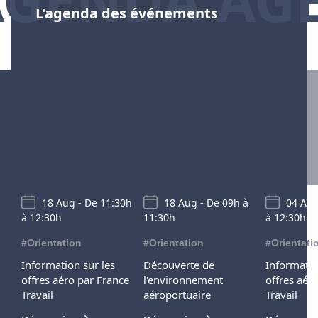
L'agenda des événements
18 Aug - De 11:30h
18 Aug - De 09h à
04 Aug
à 12:30h
11:30h
à 12:30h
#Orientation
#Orientation
#Orientati
Information sur les
Découverte de
Informatio
offres aéro par France
l'environnement
offres aér
Travail
aéroportuaire
Travail