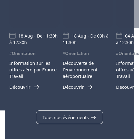
18 Aug - De 11:30h
18 Aug - De 09h à
04 Aug
à 12:30h
11:30h
à 12:30h
#Orientation
#Orientation
#Orientati
Information sur les
Découverte de
Informatio
offres aéro par France
l'environnement
offres aér
Travail
aéroportuaire
Travail
Découvrir
Découvrir
Découvrir
Tous nos événements