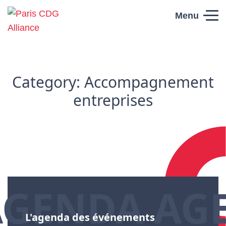
Skip to content
Menu
Paris CDG
Alliance
Category:
Accompagnement
entreprises
AGENDA AG
L'agenda des événements