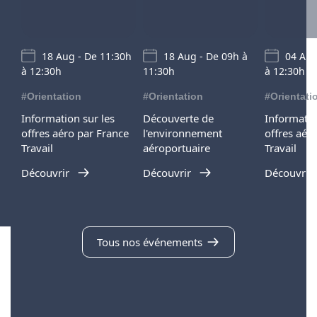
18 Aug - De 11:30h
18 Aug - De 09h à
04 Aug
à 12:30h
11:30h
à 12:30h
#Orientation
#Orientation
#Orientati
Information sur les
Découverte de
Informatio
offres aéro par France
l'environnement
offres aér
Travail
aéroportuaire
Travail
Découvrir
Découvrir
Découvrir
Tous nos événements