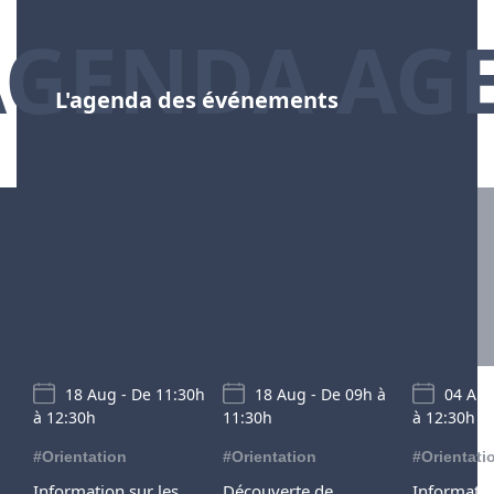
AGENDA AG
L'agenda des événements
18 Aug - De 11:30h
18 Aug - De 09h à
04 Aug
à 12:30h
11:30h
à 12:30h
#Orientation
#Orientation
#Orientati
Information sur les
Découverte de
Informatio