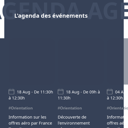
AGENDA AG
L'agenda des événements
18 Aug - De 11:30h
18 Aug - De 09h à
04 Aug
à 12:30h
11:30h
à 12:30h
#Orientation
#Orientation
#Orientati
Information sur les
Découverte de
Informatio
offres aéro par France
l'environnement
offres aér