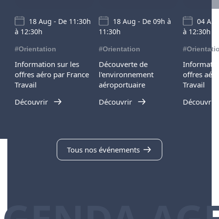
18 Aug - De 11:30h
18 Aug - De 09h à
04 Aug
à 12:30h
11:30h
à 12:30h
#Orientation
#Orientation
#Orientati
Information sur les
Découverte de
Informatio
offres aéro par France
l'environnement
offres aér
Travail
aéroportuaire
Travail
Découvrir
Découvrir
Découvrir
Tous nos événements
AGENDA AG