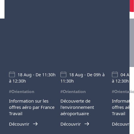
18 Aug - De 11:30h
18 Aug - De 09h à
04 Aug
à 12:30h
11:30h
à 12:30h
#Orientation
#Orientation
#Orientati
Information sur les
Découverte de
Informatio
offres aéro par France
l'environnement
offres aér
Travail
aéroportuaire
Travail
Découvrir
Découvrir
Découvrir