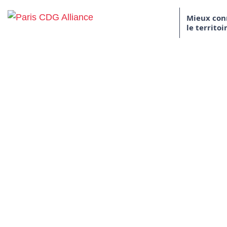
Skip to content
Mieux con
le territoi
Paris CDG Alliance