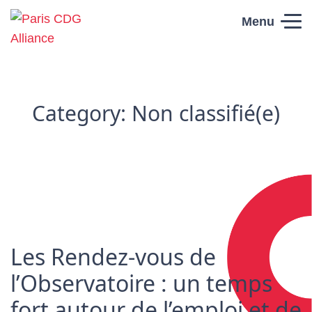
Skip to content
Menu
Paris CDG
Alliance
Category:
Non classifié(e)
Les Rendez-vous de
l’Observatoire : un temps
fort autour de l’emploi et de