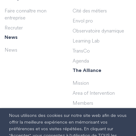
Faire connaître mon
Cité des métiers
entreprise
Envol pro
Recruter
Observatoire dynamique
News
Learning Lab
News
TransCo
Agenda
The Alliance
Mission
Area of Intervention
Members
Teams
Nous utilisons des cookies sur notre site web afin de vous
offrir la meilleure expérience en mémorisant vos
préférences et vos visites répétées. En cliquant sur
"Accepter", vous consentez à l'utilisation de TOUS les