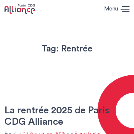
Skip to content
Menu
Paris CDG
Alliance
Tag:
Rentrée
La rentrée 2025 de Paris
CDG Alliance