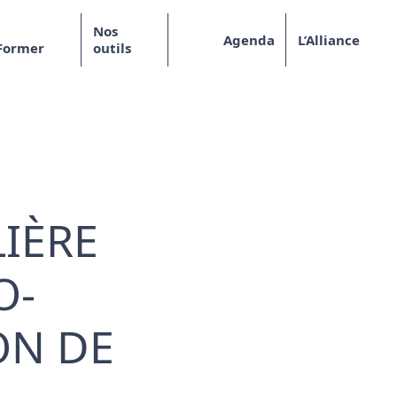
Nos
Agenda
L’Alliance
Former
outils
LIÈRE
O-
ON DE