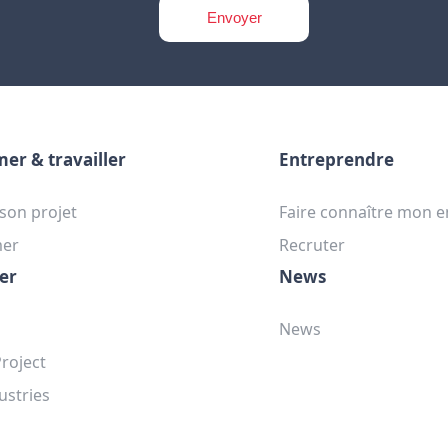
mer & travailler
Entreprendre
 son projet
Faire connaître mon e
mer
Recruter
er
News
News
roject
ustries