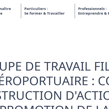
naître
Particuliers :
Professionnels :
re
Se former & Travailler
Entreprendre & 
PE DE TRAVAIL FI
ÉROPORTUAIRE : C
TRUCTION D'ACTI