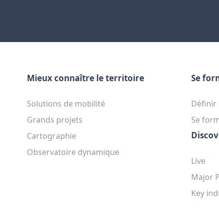
Mieux connaître le territoire
Se for
Solutions de mobilité
Définir
Grands projets
Se for
Discov
Cartographie
Observatoire dynamique
Live
Major P
Key ind