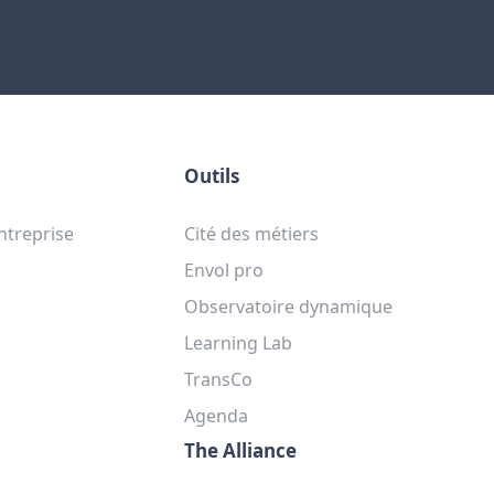
Outils
ntreprise
Cité des métiers
Envol pro
Observatoire dynamique
Learning Lab
TransCo
Agenda
The Alliance