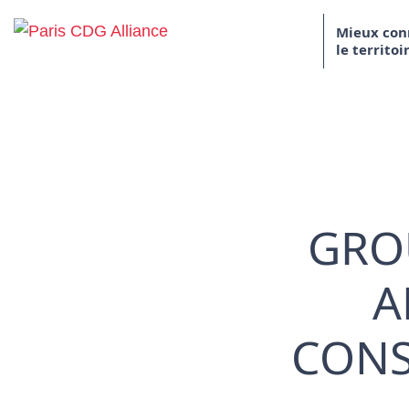
Skip to content
Mieux con
le territoi
Paris CDG Alliance
GROU
A
CONS