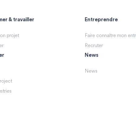
er & travailler
Entreprendre
son projet
Faire connaître mon ent
er
Recruter
er
News
News
roject
stries