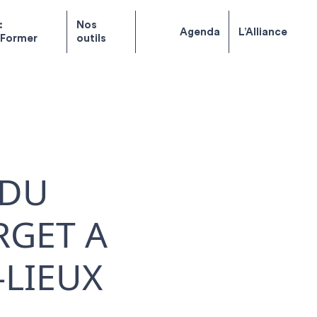
:
Nos
Agenda
L’Alliance
 Former
outils
 DU
RGET A
-LIEUX