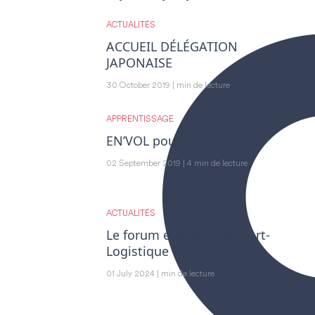
ACTUALITÉS
ACCUEIL DÉLÉGATION
JAPONAISE
30 October 2019 | min de lecture
APPRENTISSAGE
EN’VOL pour votre avenir
02 September 2019 | 4 min de lecture
ACTUALITÉS
Le forum emploi Transport-
Logistique
01 July 2024 | min de lecture