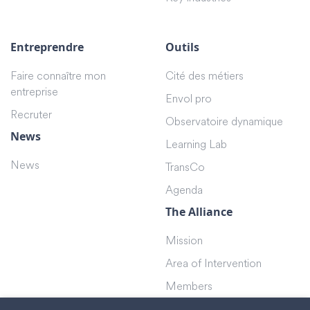
Entreprendre
Outils
Faire connaître mon
Cité des métiers
entreprise
Envol pro
Recruter
Observatoire dynamique
News
Learning Lab
News
TransCo
Agenda
The Alliance
Mission
Area of Intervention
Members
Teams