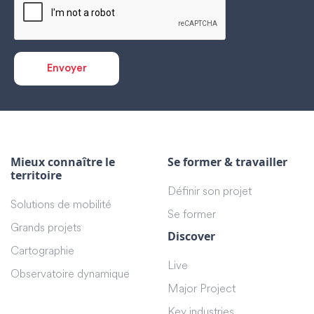
Mieux connaître le
Se former & travailler
territoire
Définir son projet
Solutions de mobilité
Se former
Grands projets
Discover
Cartographie
Live
Observatoire dynamique
Major Project
Key industries